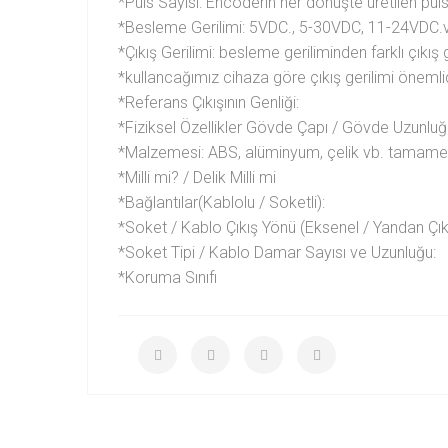
*Puls Sayısı: Encoderin her dönüşte üretilen puls
*Besleme Gerilimi: 5VDC., 5-30VDC, 11-24VDC.
*Çıkış Gerilimi: besleme geriliminden farklı çıkış
*kullancağımız cihaza göre çıkış gerilimi önemlid
*Referans Çıkışının Genliği:
*Fiziksel Özellikler Gövde Çapı / Gövde Uzunluğ
*Malzemesi: ABS, alüminyum, çelik vb. tamamen
*Milli mi? / Delik Milli mi
*Bağlantılar(Kablolu / Soketli):
*Soket / Kablo Çıkış Yönü (Eksenel / Yandan Çıkış
*Soket Tipi / Kablo Damar Sayısı ve Uzunluğu:
*Koruma Sınıfı