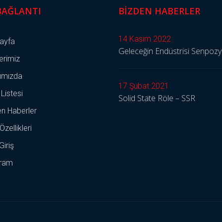
 BAĞLANTI
BIZDEN HABERLER
14 Kasım 2022
ayfa
Geleceğin Endüstrisi Senpoz
erimiz
ımızda
17 Şubat 2021
 Listesi
Solid State Röle – SSR
en Haberler
Özellikleri
Giriş
ram