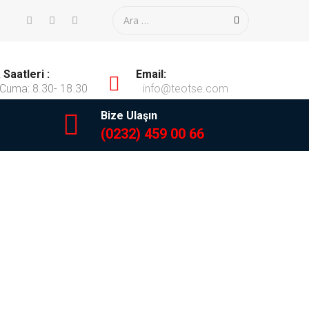
Saatleri :
Email:
 Cuma: 8.30- 18.30
info@teotse.com
Bize Ulaşın
(0232) 459 00 66