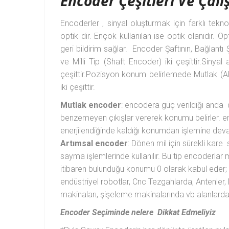
Encoder Çeşitleri Ve Çal
Encoderler , sinyal oluşturmak için farklı tekno
optik dir. Ençok kullanılan ise optik olanıdır. Op
geri bildirim sağlar. Encoder Şaftının, Bağlantı 
ve Milli Tip (Shaft Encoder) iki çeşittir.Sinya
çeşittir.Pozisyon konum belirlemede Mutlak (
iki çeşittir.
Mutlak encoder
: encodera güç verildiği anda dö
benzemeyen çıkışlar vererek konumu belirler. en
enerjilendiğinde kaldığı konumdan işlemine dev
Artımsal encoder
: Dönen mil için sürekli kar
sayma işlemlerinde kullanılır. Bu tip encoderlar 
itibaren bulunduğu konumu 0 olarak kabul eder;
endüstriyel robotlar, Cnc Tezgahlarda, Antenler,
makinaları, şişeleme makinalarında vb alanlarda k
Encoder Seçiminde nelere Dikkat Edmeliyiz