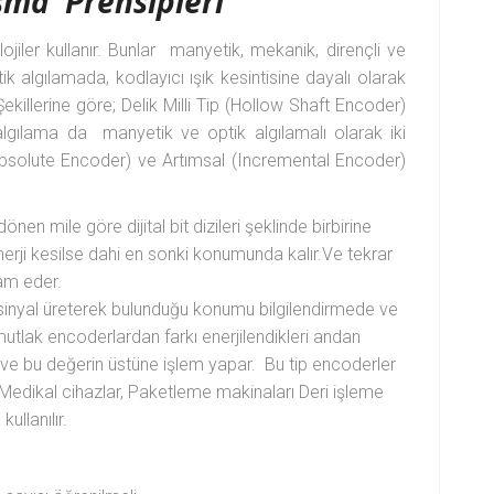
ışma Prensipleri
lojiler kullanır. Bunlar manyetik, mekanik, dirençli ve
tik algılamada, kodlayıcı ışık kesintisine dayalı olarak
Şekillerine göre; Delik Milli Tip (Hollow Shaft Encoder)
l algılama da manyetik ve optik algılamalı olarak iki
Absolute Encoder) ve Artımsal (Incremental Encoder)
nen mile göre dijital bit dizileri şeklinde birbirine
erji kesilse dahi en sonki konumunda kalır.Ve tekrar
am eder.
e sinyal üreterek bulunduğu konumu bilgilendirmede ve
mutlak encoderlardan farkı enerjilendikleri andan
 ve bu değerin üstüne işlem yapar. Bu tip encoderler
 Medikal cihazlar, Paketleme makinaları Deri işleme
ullanılır.