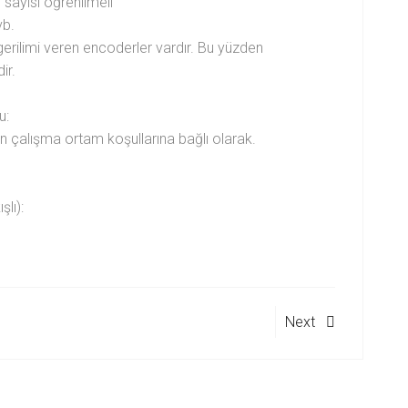
 sayısı öğrenilmeli
vb.
 gerilimi veren encoderler vardır. Bu yüzden
ir.
u:
 çalışma ortam koşullarına bağlı olarak.
lı):
Next