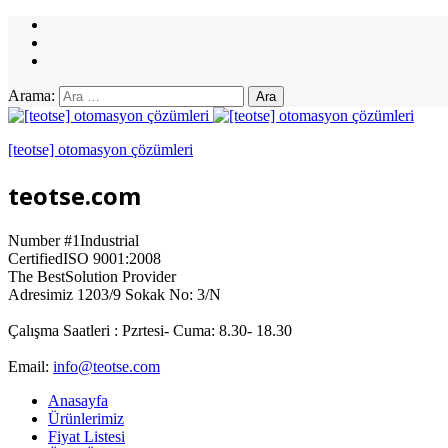
Arama:
[teotse] otomasyon çözümleri
teotse.com
Number #1
Industrial
Certified
ISO 9001:2008
The Best
Solution Provider
Adresimiz
1203/9 Sokak No: 3/N
Çalışma Saatleri :
Pzrtesi- Cuma: 8.30- 18.30
Email:
info@teotse.com
Anasayfa
Ürünlerimiz
Fiyat Listesi