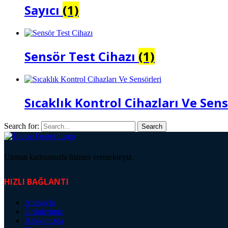
Sayıcı
(1)
Sensör Test Cihazı
(1)
Sıcaklık Kontrol Cihazları Ve Sen
Search for:
Uzman kadromuzla hizmet vermekteyiz.
HIZLI BAĞLANTI
Anasayfa
Ürünlerimiz
Hakkımızda