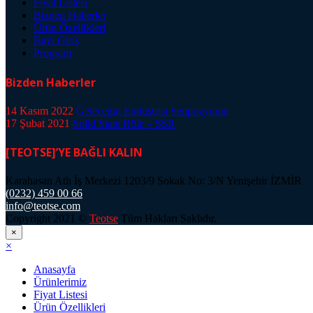
Fiyat Listesi
Bizden Haberler
Ürün Özellikleri
Bayi Giriş
Program
Bizden Haberler
14 Kasım 2022
Geleceğin Endüstrisi Senpozyumu
17 Şubat 2021
Solid State Röle – SSR
[TEOTSE]’YE BAĞLI KALIN
Karahasan Atlı İş Merkezi 1203/9 Sokak No: 3/N Yenişehir İZMİR
(0232) 459 00 66
info@teotse.com
Copyright 2021 ©
Teotse
Tüm Hakları Saklıdır.
×
×
Anasayfa
Ürünlerimiz
Fiyat Listesi
Ürün Özellikleri