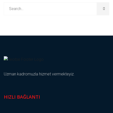
Uzman kadromuzla hizmet vermekteyiz.
HIZLI BAĞLANTI