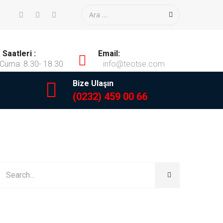
Saatleri :
Email:
 Cuma: 8.30- 18.30
info@teotse.com
Bize Ulaşın
(0232) 459 00 66