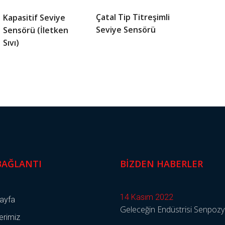
Çatal Tip Titreşimli
Kapasitif Seviye
Seviye Sensörü
Sensörü (İletken
Sıvı)
 BAĞLANTI
BIZDEN HABERLER
14 Kasım 2022
ayfa
Geleceğin Endüstrisi Senpoz
erimiz