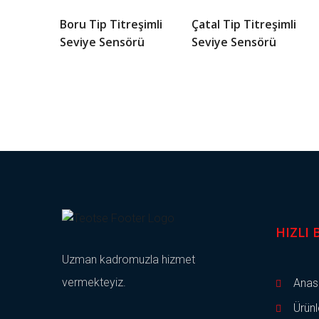
Boru Tip Titreşimli
Çatal Tip Titreşimli
Seviye Sensörü
Seviye Sensörü
HIZLI
Uzman kadromuzla hizmet
vermekteyiz.
Anas
Ürünl