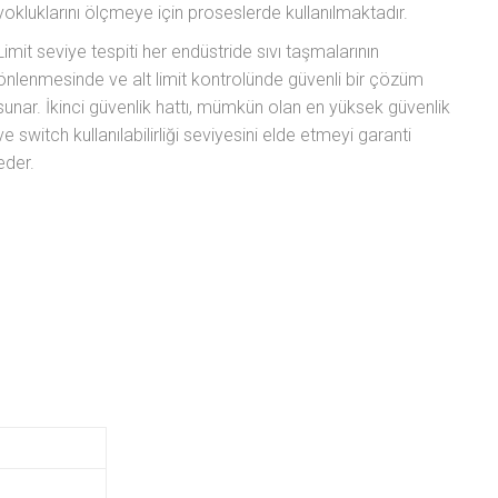
yokluklarını ölçmeye için proseslerde kullanılmaktadır.
Limit seviye tespiti her endüstride sıvı taşmalarının
önlenmesinde ve alt limit kontrolünde güvenli bir çözüm
sunar. İkinci güvenlik hattı, mümkün olan en yüksek güvenlik
ve switch kullanılabilirliği seviyesini elde etmeyi garanti
eder.