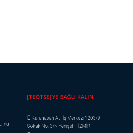
[TEOTSE]’YE BAĞLI KALIN
Karahasan Atlı İş Merkezi 1203/9
yumu
Sokak No: 3/N Yenişehir İZMİR